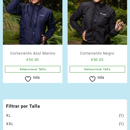
Cortaviento Azul Marino
Cortaviento Negro
€
50.00
€
50.00
Seleccionar Talla
Seleccionar Talla
Este
Este
lista
lista
producto
producto
tiene
tiene
múltiples
múltiples
variantes.
variantes.
Filtrar por Talla
Las
Las
opciones
opciones
XL
(1)
se
se
XXL
(1)
pueden
pueden