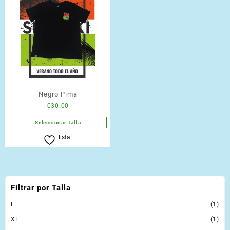
Negro Pima
€
30.00
Seleccionar Talla
Este
lista
producto
tiene
múltiples
variantes.
Filtrar por Talla
Las
opciones
L
(1)
se
XL
(1)
pueden