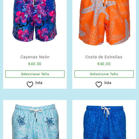
Cayenas Neón
Costa de Estrellas
€
40.00
€
40.00
Seleccionar Talla
Seleccionar Talla
Este
Este
lista
lista
producto
producto
tiene
tiene
múltiples
múltiples
variantes.
variantes.
Las
Las
opciones
opciones
se
se
pueden
pueden