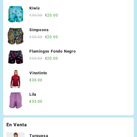
opciones
opciones
Kiwis
se
se
Original
Current
€
30.00
€
20.00
pueden
pueden
price
price
elegir
elegir
was:
is:
en
en
Simpsons
€30.00.
€20.00.
la
la
Original
Current
€
30.00
€
20.00
página
página
price
price
de
de
was:
is:
Flamingos Fondo Negro
producto
producto
€30.00.
€20.00.
Original
Current
€
30.00
€
20.00
price
price
was:
is:
Vinotinto
€30.00.
€20.00.
€
30.00
Lila
€
35.00
En Venta
Turquesa