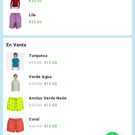
€
30.00
Lila
€
35.00
En Venta
Turquesa
Original
Current
€
25.00
€
15.00
price
price
was:
is:
Verde Agua
€25.00.
€15.00.
Original
Current
€
25.00
€
15.00
price
price
was:
is:
Anclas Verde Neón
€25.00.
€15.00.
Original
Current
€
25.00
€
15.00
price
price
was:
is:
Coral
€25.00.
€15.00.
Original
Current
€
30.00
€
15.00
price
price