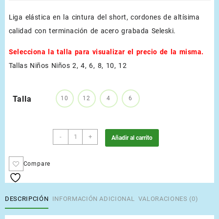
Liga elástica en la cintura del short, cordones de altísima
calidad con terminación de acero grabada Seleski.
Selecciona la talla para visualizar el precio de la misma.
Tallas Niños Niños 2, 4, 6, 8, 10, 12
Talla
10
12
4
6
Aguamalas
-
+
Añadir al carrito
cantidad
Compare
DESCRIPCIÓN
INFORMACIÓN ADICIONAL
VALORACIONES (0)