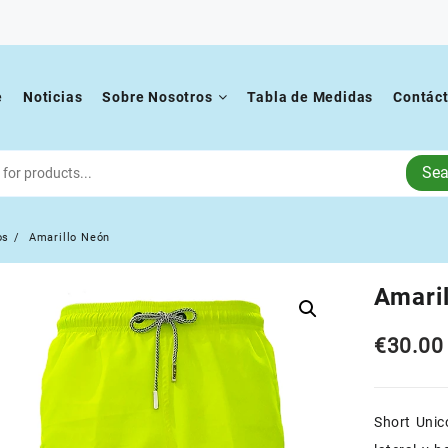
e
Noticias
Sobre Nosotros
Tabla de Medidas
Contác
Sea
os
Amarillo Neón
Amari
€
30.00
Short Unic