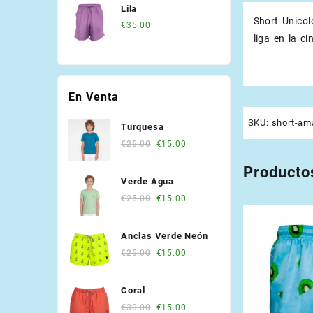
Lila
Short Unicol
€
35.00
liga en la c
En Venta
SKU:
short-ama
Turquesa
Original
Current
€
25.00
€
15.00
price
price
Producto
was:
is:
Verde Agua
€25.00.
€15.00.
Original
Current
€
25.00
€
15.00
price
price
was:
is:
Anclas Verde Neón
€25.00.
€15.00.
Original
Current
€
25.00
€
15.00
price
price
was:
is:
Coral
€25.00.
€15.00.
Original
Current
€
30.00
€
15.00