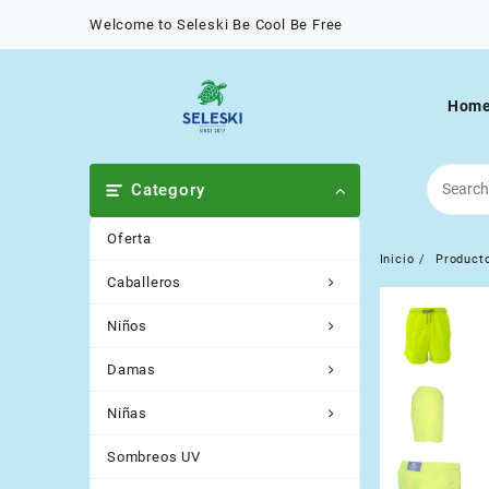
Saltar
Welcome to Seleski Be Cool Be Free
al
contenido
Hom
Category
Oferta
Inicio
Product
Caballeros
Niños
Damas
Niñas
Sombreos UV