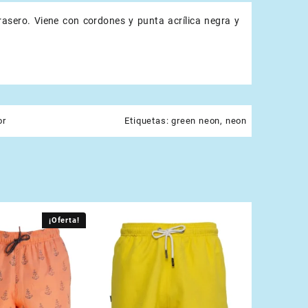
trasero. Viene con cordones y punta acrílica negra y
or
Etiquetas:
green neon
,
neon
¡Oferta!