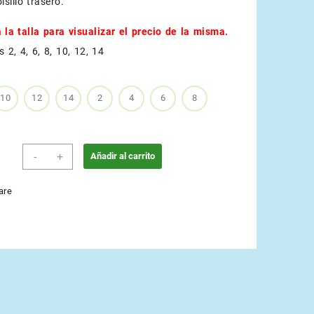
lsillo trasero.
 la talla para visualizar el precio de la misma.
s 2, 4, 6, 8, 10, 12, 14
10
12
14
2
4
6
8
Amarillo
-
+
Añadir al carrito
Neón
cantidad
are