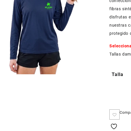
confeccion
fibras sint
disfrutas 
nuestras 
protegido d
Selecciona
Tallas dam
Talla
Comp