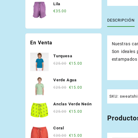
Lila
€
35.00
DESCRIPCIÓN
En Venta
Nuestras cam
Son ideales 
Turquesa
estampados 
Original
Current
€
25.00
€
15.00
price
price
was:
is:
Verde Agua
€25.00.
€15.00.
Original
Current
€
25.00
€
15.00
price
price
SKU:
sweatshi
was:
is:
Anclas Verde Neón
€25.00.
€15.00.
Original
Current
€
25.00
€
15.00
Producto
price
price
was:
is:
Coral
€25.00.
€15.00.
Original
Current
€
30.00
€
15.00