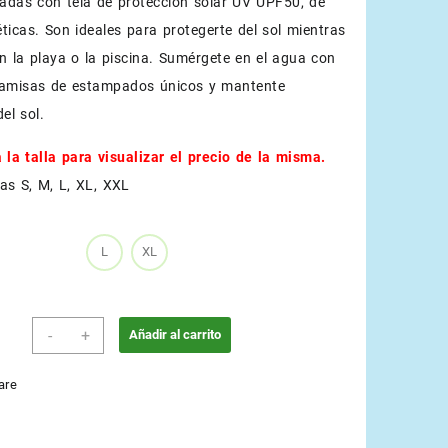
adas con tela de protección solar UV UPF50, de
éticas. Son ideales para protegerte del sol mientras
en la playa o la piscina. Sumérgete en el agua con
camisas de estampados únicos y mantente
el sol.
 la talla para visualizar el precio de la misma.
as S, M, L, XL, XXL
L
XL
Azul
-
+
Añadir al carrito
Marino
cantidad
are