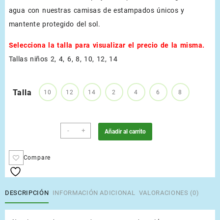
agua con nuestras camisas de estampados únicos y
mantente protegido del sol.
Selecciona la talla para visualizar el precio de la misma.
Tallas niños 2, 4, 6, 8, 10, 12, 14
Talla
10
12
14
2
4
6
8
Blanco
-
+
Añadir al carrito
cantidad
Compare
DESCRIPCIÓN
INFORMACIÓN ADICIONAL
VALORACIONES (0)