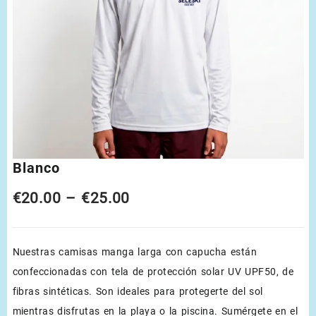
Blanco
Price
€
20.00
–
€
25.00
range:
Nuestras camisas manga larga con capucha están
€20.00
confeccionadas con tela de protección solar UV UPF50, de
through
fibras sintéticas. Son ideales para protegerte del sol
€25.00
mientras disfrutas en la playa o la piscina. Sumérgete en el