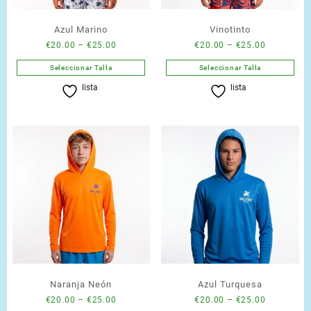
Azul Marino
Vinotinto
Price
Price
€
20.00
–
€
25.00
€
20.00
–
€
25.00
range:
range:
Seleccionar Talla
Seleccionar Talla
€20.00
€20.00
Este
Este
lista
lista
through
through
producto
producto
€25.00
€25.00
tiene
tiene
múltiples
múltiples
variantes.
variantes.
Las
Las
opciones
opciones
se
se
pueden
pueden
elegir
elegir
en
en
la
la
página
página
de
de
Naranja Neón
Azul Turquesa
producto
producto
Price
Price
€
20.00
–
€
25.00
€
20.00
–
€
25.00