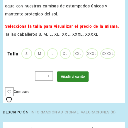
agua con nuestras camisas de estampados únicos y
mantente protegido del sol.
Selecciona la talla para visualizar el precio de la misma.
Tallas caballeros S, M, L, XL, XXL, XXXL, XXXXL
Talla
S
M
L
XL
XXL
XXXL
XXXXL
Blanco
-
+
Añadir al carrito
cantidad
Compare
DESCRIPCIÓN
INFORMACIÓN ADICIONAL
VALORACIONES (0)