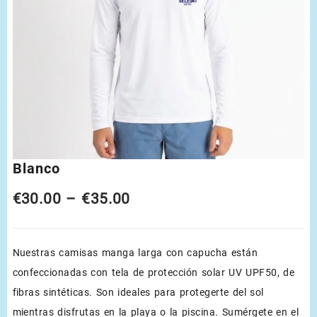
Blanco
Price
€
30.00
–
€
35.00
range:
Nuestras camisas manga larga con capucha están
€30.00
confeccionadas con tela de protección solar UV UPF50, de
through
fibras sintéticas. Son ideales para protegerte del sol
€35.00
mientras disfrutas en la playa o la piscina. Sumérgete en el