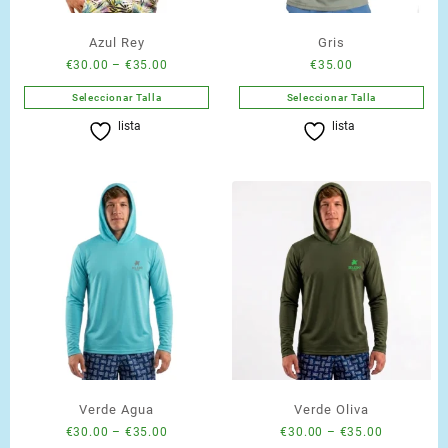
Azul Rey
Gris
Price
€
30.00
–
€
35.00
€
35.00
range:
Seleccionar Talla
Seleccionar Talla
€30.00
Este
Este
lista
lista
through
producto
producto
€35.00
tiene
tiene
múltiples
múltiples
variantes.
variantes.
Las
Las
opciones
opciones
se
se
pueden
pueden
elegir
elegir
en
en
la
la
página
página
de
de
Verde Agua
Verde Oliva
producto
producto
Price
Price
€
30.00
–
€
35.00
€
30.00
–
€
35.00