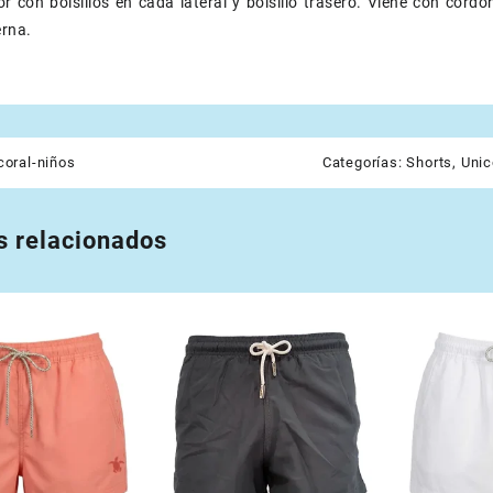
or con bolsillos en cada lateral y bolsillo trasero. Viene con cordo
erna.
coral-niños
Categorías:
Shorts
,
Unic
s relacionados