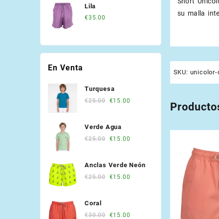
Short Unicol
Lila
su malla int
€
35.00
En Venta
SKU:
unicolor-
Turquesa
Original
Current
€
25.00
€
15.00
Producto
price
price
was:
is:
Verde Agua
€25.00.
€15.00.
Original
Current
€
25.00
€
15.00
price
price
was:
is:
Anclas Verde Neón
€25.00.
€15.00.
Original
Current
€
25.00
€
15.00
price
price
was:
is:
Coral
€25.00.
€15.00.
Original
Current
€
30.00
€
15.00