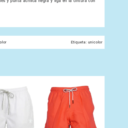
nes y punta acrílica negra y liga en la cintura con
olor
Etiqueta:
unicolor