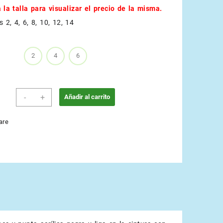
 la talla para visualizar el precio de la misma.
s 2, 4, 6, 8, 10, 12, 14
2
4
6
Coral
-
+
Añadir al carrito
cantidad
are