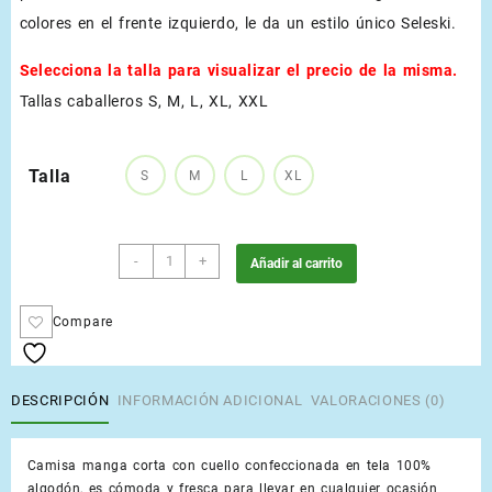
colores en el frente izquierdo, le da un estilo único Seleski.
Selecciona la talla para visualizar el precio de la misma.
Tallas caballeros S, M, L, XL, XXL
Talla
S
M
L
XL
Fucsia
-
+
Añadir al carrito
cantidad
Compare
DESCRIPCIÓN
INFORMACIÓN ADICIONAL
VALORACIONES (0)
Camisa manga corta con cuello confeccionada en tela 100%
algodón, es cómoda y fresca para llevar en cualquier ocasión