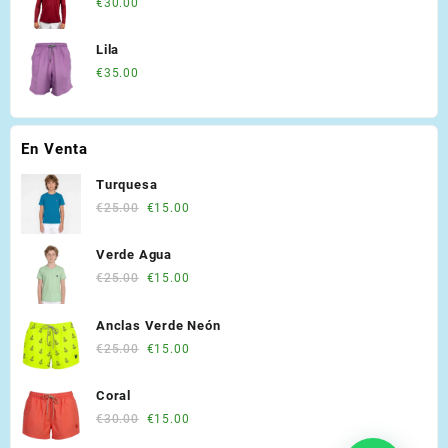
€
30.00
Lila
€
35.00
En Venta
Turquesa
Original
Current
€
25.00
€
15.00
price
price
was:
is:
Verde Agua
€25.00.
€15.00.
Original
Current
€
25.00
€
15.00
price
price
was:
is:
Anclas Verde Neón
€25.00.
€15.00.
Original
Current
€
25.00
€
15.00
price
price
was:
is:
Coral
€25.00.
€15.00.
Original
Current
€
30.00
€
15.00
price
price