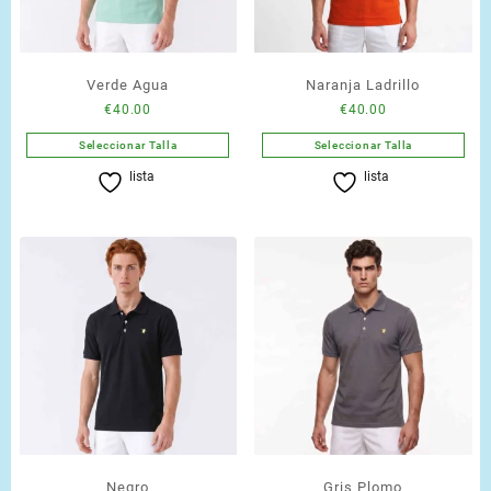
Verde Agua
Naranja Ladrillo
€
40.00
€
40.00
Seleccionar Talla
Seleccionar Talla
Este
Este
lista
lista
producto
producto
tiene
tiene
múltiples
múltiples
variantes.
variantes.
Las
Las
opciones
opciones
se
se
pueden
pueden
elegir
elegir
en
en
la
la
página
página
de
de
Negro
Gris Plomo