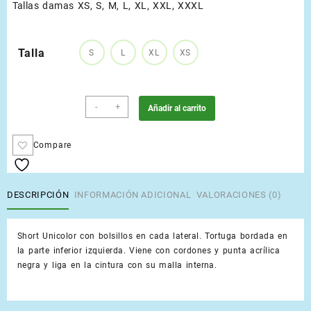
Tallas damas XS, S, M, L, XL, XXL, XXXL
Talla
S
L
XL
XS
Lila
-
+
Añadir al carrito
cantidad
Compare
DESCRIPCIÓN
INFORMACIÓN ADICIONAL
VALORACIONES (0)
Short Unicolor con bolsillos en cada lateral. Tortuga bordada en
la parte inferior izquierda. Viene con cordones y punta acrílica
negra y liga en la cintura con su malla interna.