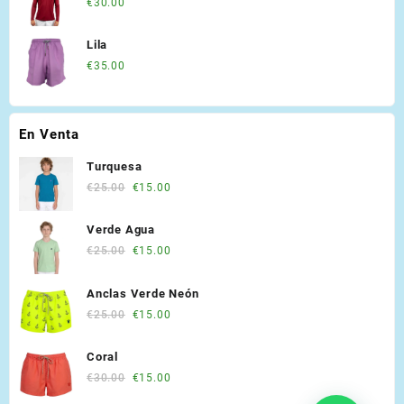
€
30.00
Lila
€
35.00
En Venta
Turquesa
Original
Current
€
25.00
€
15.00
price
price
was:
is:
Verde Agua
€25.00.
€15.00.
Original
Current
€
25.00
€
15.00
price
price
was:
is:
Anclas Verde Neón
€25.00.
€15.00.
Original
Current
€
25.00
€
15.00
price
price
was:
is:
Coral
€25.00.
€15.00.
Original
Current
€
30.00
€
15.00
price
price