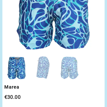
Marea
€
30.00