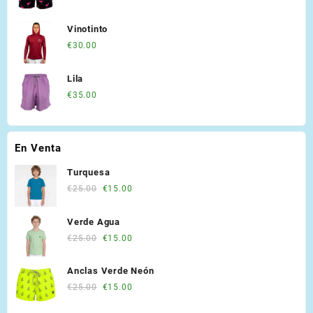
price
price
was:
is:
Vinotinto
€30.00.
€20.00.
€
30.00
Lila
€
35.00
En Venta
Turquesa
Original
Current
€
25.00
€
15.00
price
price
was:
is:
Verde Agua
€25.00.
€15.00.
Original
Current
€
25.00
€
15.00
price
price
was:
is:
Anclas Verde Neón
€25.00.
€15.00.
Original
Current
€
25.00
€
15.00
price
price