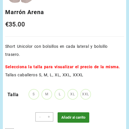
Marrón Arena
€
35.00
Short Unicolor con bolsillos en cada lateral y bolsillo
trasero.
Selecciona la talla para visualizar el precio de la misma.
Tallas caballeros S, M, L, XL, XXL, XXXL
Talla
S
M
L
XL
XXL
Marrón
-
+
Añadir al carrito
Arena
cantidad