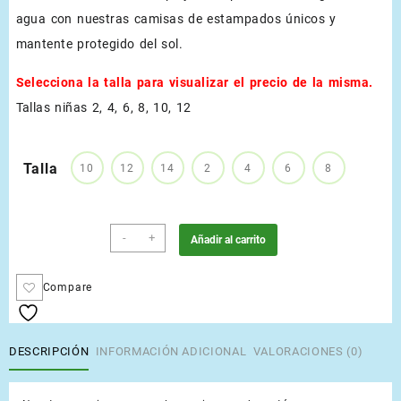
agua con nuestras camisas de estampados únicos y
mantente protegido del sol.
Selecciona la talla para visualizar el precio de la misma.
Tallas niñas 2, 4, 6, 8, 10, 12
Talla
10
12
14
2
4
6
8
Negro
-
+
Añadir al carrito
cantidad
Compare
DESCRIPCIÓN
INFORMACIÓN ADICIONAL
VALORACIONES (0)