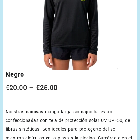
Negro
Price
€
20.00
–
€
25.00
range:
Nuestras camisas manga larga sin capucha están
€20.00
confeccionadas con tela de protección solar UV UPF50, de
through
fibras sintéticas. Son ideales para protegerte del sol
€25.00
mientras disfrutas en la playa o la piscina. Sumérgete en el