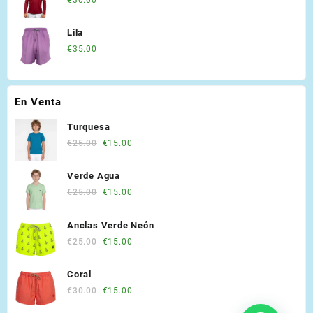
Lila
€
35.00
En Venta
Turquesa
Original
Current
€
25.00
€
15.00
price
price
was:
is:
Verde Agua
€25.00.
€15.00.
Original
Current
€
25.00
€
15.00
price
price
was:
is:
Anclas Verde Neón
€25.00.
€15.00.
Original
Current
€
25.00
€
15.00
price
price
was:
is:
Coral
€25.00.
€15.00.
Original
Current
€
30.00
€
15.00
price
price