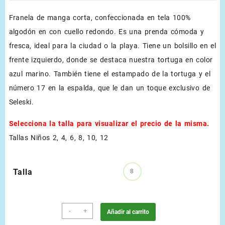
Franela de manga corta, confeccionada en tela 100%
was:
is:
algodón en con cuello redondo. Es una prenda cómoda y
€25.00.
€15.00.
fresca, ideal para la ciudad o la playa. Tiene un bolsillo en el
frente izquierdo, donde se destaca nuestra tortuga en color
azul marino. También tiene el estampado de la tortuga y el
número 17 en la espalda, que le dan un toque exclusivo de
Seleski.
Selecciona la talla para visualizar el precio de la misma.
Tallas Niños 2, 4, 6, 8, 10, 12
Talla
8
Blanco
-
+
Añadir al carrito
cantidad