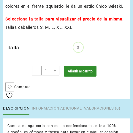
colores en el frente izquierdo, le da un estilo único Seleski.
Selecciona la talla para visualizar el precio de la misma.
Tallas caballeros S, M, L, XL, XXL
Talla
S
Verde
-
+
Añadir al carrito
Esmeralda
cantidad
Compare
DESCRIPCIÓN
INFORMACIÓN ADICIONAL
VALORACIONES (0)
Camisa manga corta con cuello confeccionada en tela 100%
algodón, es cómoda y fresca para llevar en cualquier ocasión