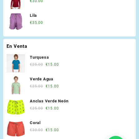
€
30.00
Lila
€
35.00
En Venta
Turquesa
Original
Current
€
25.00
€
15.00
price
price
was:
is:
Verde Agua
€25.00.
€15.00.
Original
Current
€
25.00
€
15.00
price
price
was:
is:
Anclas Verde Neón
€25.00.
€15.00.
Original
Current
€
25.00
€
15.00
price
price
was:
is:
Coral
€25.00.
€15.00.
Original
Current
€
30.00
€
15.00
price
price