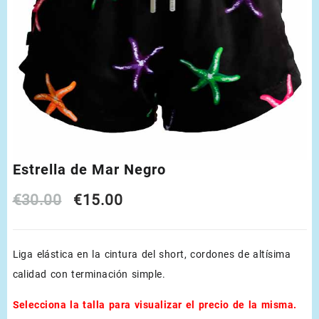
Estrella de Mar Negro
Original
Current
€
30.00
€
15.00
price
price
Liga elástica en la cintura del short, cordones de altísima
was:
is:
calidad con terminación simple.
€30.00.
€15.00.
Selecciona la talla para visualizar el precio de la misma.