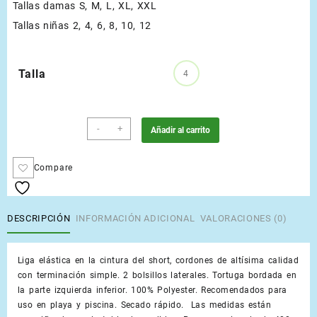
Tallas damas S, M, L, XL, XXL
Tallas niñas 2, 4, 6, 8, 10, 12
Talla
4
Estrella
-
+
Añadir al carrito
de
Mar
Compare
Negro
cantidad
DESCRIPCIÓN
INFORMACIÓN ADICIONAL
VALORACIONES (0)
Liga elástica en la cintura del short, cordones de altísima calidad
con terminación simple. 2 bolsillos laterales. Tortuga bordada en
la parte izquierda inferior. 100% Polyester. Recomendados para
uso en playa y piscina. Secado rápido. Las medidas están