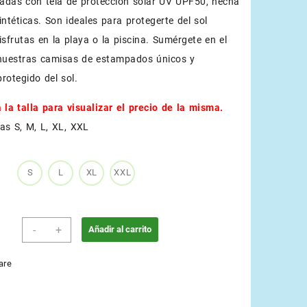
adas con tela de protección solar UV UPF50, hecha
intéticas. Son ideales para protegerte del sol
isfrutas en la playa o la piscina. Sumérgete en el
nuestras camisas de estampados únicos y
rotegido del sol.
 la talla para visualizar el precio de la misma.
as S, M, L, XL, XXL
S
L
XL
XXL
Rosado
-
+
Añadir al carrito
cantidad
are