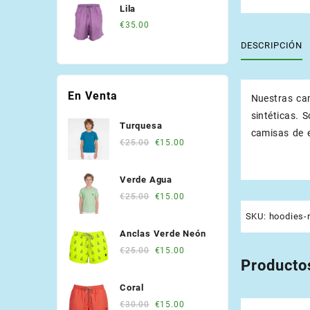
Lila
€
35.00
DESCRIPCIÓN
En Venta
Nuestras ca
sintéticas. 
Turquesa
camisas de 
Original
Current
€
25.00
€
15.00
price
price
was:
is:
Verde Agua
€25.00.
€15.00.
Original
Current
€
25.00
€
15.00
price
price
SKU:
hoodies-
was:
is:
Anclas Verde Neón
€25.00.
€15.00.
Original
Current
€
25.00
€
15.00
Producto
price
price
was:
is:
Coral
€25.00.
€15.00.
Original
Current
€
30.00
€
15.00