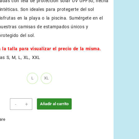
adas con tela de protección solar UV UPF50, hecha
intéticas. Son ideales para protegerte del sol
isfrutas en la playa o la piscina. Sumérgete en el
nuestras camisas de estampados únicos y
rotegido del sol.
 la talla para visualizar el precio de la misma.
as S, M, L, XL, XXL
L
XL
Azul
-
+
Añadir al carrito
Turquesa
cantidad
are