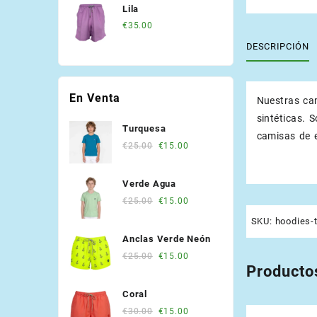
Lila
€
35.00
DESCRIPCIÓN
En Venta
Nuestras ca
sintéticas. 
Turquesa
camisas de 
Original
Current
€
25.00
€
15.00
price
price
was:
is:
Verde Agua
€25.00.
€15.00.
Original
Current
€
25.00
€
15.00
price
price
SKU:
hoodies-
was:
is:
Anclas Verde Neón
€25.00.
€15.00.
Original
Current
€
25.00
€
15.00
Producto
price
price
was:
is:
Coral
€25.00.
€15.00.
Original
Current
€
30.00
€
15.00