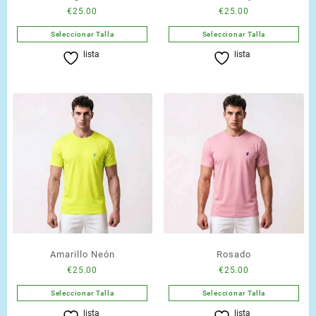
€
25.00
€
25.00
Seleccionar Talla
Seleccionar Talla
Este
Este
lista
lista
producto
producto
tiene
tiene
múltiples
múltiples
variantes.
variantes.
Las
Las
opciones
opciones
se
se
pueden
pueden
elegir
elegir
en
en
la
la
página
página
de
de
Amarillo Neón
Rosado
producto
producto
€
25.00
€
25.00
Seleccionar Talla
Seleccionar Talla
Este
Este
lista
lista