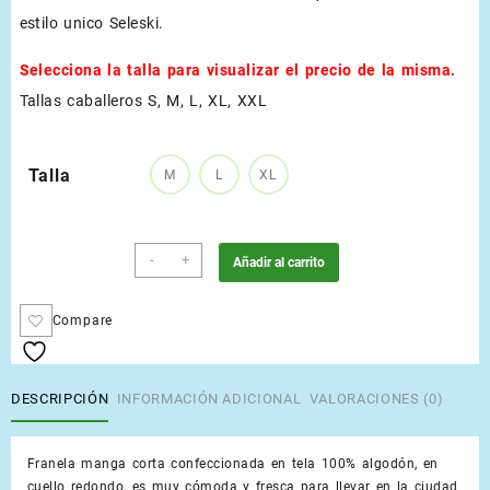
estilo unico Seleski.
Selecciona la talla para visualizar el precio de la misma.
Tallas caballeros S, M, L, XL, XXL
Talla
M
L
XL
Naranja
-
+
Añadir al carrito
Ladrillo
cantidad
Compare
DESCRIPCIÓN
INFORMACIÓN ADICIONAL
VALORACIONES (0)
Franela manga corta confeccionada en tela 100% algodón, en
cuello redondo, es muy cómoda y fresca para llevar en la ciudad