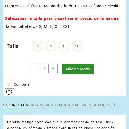
colores en el frente izquierdo, le da un estilo único Seleski.
Selecciona la talla para visualizar el precio de la misma.
Tallas caballeros S, M, L, XL, XXL
Talla
S
M
L
XL
Verde
-
+
Añadir al carrito
Manzana
cantidad
Compare
DESCRIPCIÓN
INFORMACIÓN ADICIONAL
VALORACIONES (0)
Camisa manga corta con cuello confeccionada en tela 100%
algodón, es cómoda y fresca para llevar en cualquier ocasión