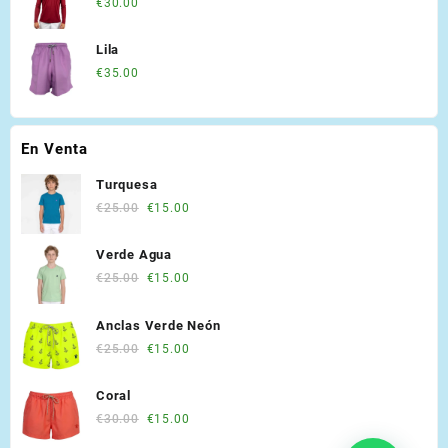
€
30.00
Lila
€
35.00
En Venta
Turquesa
Original
Current
€
25.00
€
15.00
price
price
was:
is:
Verde Agua
€25.00.
€15.00.
Original
Current
€
25.00
€
15.00
price
price
was:
is:
Anclas Verde Neón
€25.00.
€15.00.
Original
Current
€
25.00
€
15.00
price
price
was:
is:
Coral
€25.00.
€15.00.
Original
Current
€
30.00
€
15.00
price
price