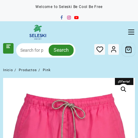
Saltar
Welcome to Seleski Be Cool Be Free
al
contenido
Search
Inicio
Productos
Pink
¡Oferta!
¡Oferta!