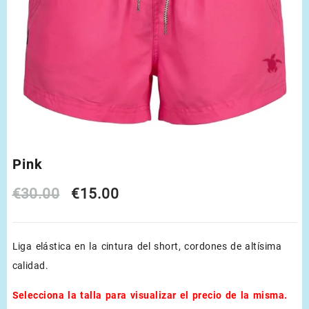
Pink
Original
Current
€
30.00
€
15.00
price
price
Liga elástica en la cintura del short, cordones de altísima
was:
is:
calidad.
€30.00.
€15.00.
Selecciona la talla para visualizar el precio de la misma.