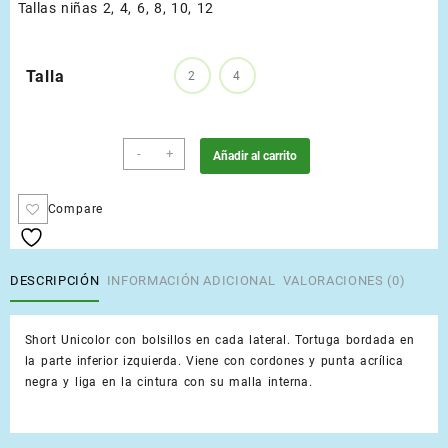
Tallas niñas 2, 4, 6, 8, 10, 12
Talla
2
4
Pink
-
+
Añadir al carrito
cantidad
Compare
DESCRIPCIÓN
INFORMACIÓN ADICIONAL
VALORACIONES (0)
Short Unicolor con bolsillos en cada lateral. Tortuga bordada en
la parte inferior izquierda. Viene con cordones y punta acrílica
negra y liga en la cintura con su malla interna.