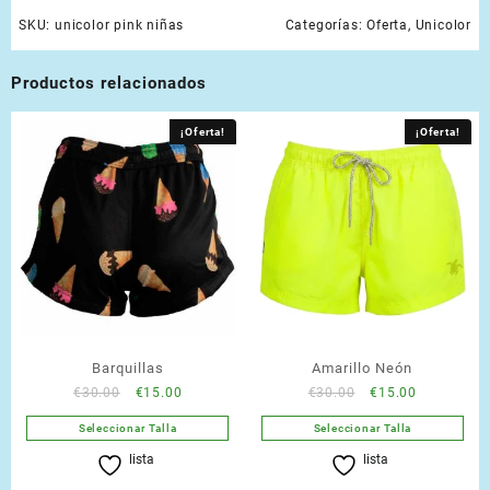
SKU:
unicolor pink niñas
Categorías:
Oferta
,
Unicolor
Productos relacionados
¡Oferta!
¡Oferta!
Barquillas
Amarillo Neón
Original
Current
Original
Current
€
30.00
€
15.00
€
30.00
€
15.00
price
price
price
price
Seleccionar Talla
Seleccionar Talla
was:
is:
was:
is:
Este
Este
lista
lista
€30.00.
€15.00.
€30.00.
€15.00.
producto
producto